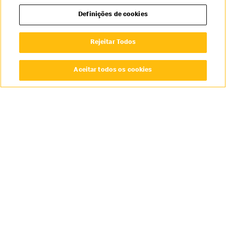
4
5
6
7
8
9
10
11
12
13
Definições de cookies
Rejeitar Todos
Aceitar todos os cookies
Oportunidades nos nossos Restaurantes
Oportunidades no nosso Escritório
Sobre a McDonald’s