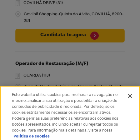
COVILHÃ DRIVE (31)
Covilhã Shopping-Quinta do Alvito, COVILHÃ, 6200-
251
Candidata-te agora
Operador de Restauração (M/F)
GUARDA (113)
Avenida Doutor António de Almeida Santos, Guarda,
6300-302
Este website utiliza cookies para melhorar a navegação no
mesmo, analisar a sua utilização e possibilitar a criação de
conteúdos de publicidade direcionada. Por defeito, só os
Candidata-te agora
cookies estritamente necessários se encontram ativos.
Poderá gerir as suas preferências relativas aos cookies nos
botões apresentados, incluindo aceitar ou rejeitar todos os
cookies. Para informação mais detalhada, visite a nossa
Política de cookies